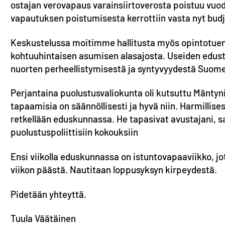
ostajan verovapaus varainsiirtoverosta poistuu vuod
vapautuksen poistumisesta kerrottiin vasta nyt budje
Keskustelussa moitimme hallitusta myös opintotuen
kohtuuhintaisen asumisen alasajosta. Useiden edusta
nuorten perheellistymisestä ja syntyvyydestä Suom
Perjantaina puolustusvaliokunta oli kutsuttu Mänty
tapaamisia on säännöllisesti ja hyvä niin. Harmillis
retkellään eduskunnassa. He tapasivat avustajani, sain
puolustuspoliittisiin kokouksiin
Ensi viikolla eduskunnassa on istuntovapaaviikko, j
viikon päästä. Nautitaan loppusyksyn kirpeydestä.
Pidetään yhteyttä.
Tuula Väätäinen