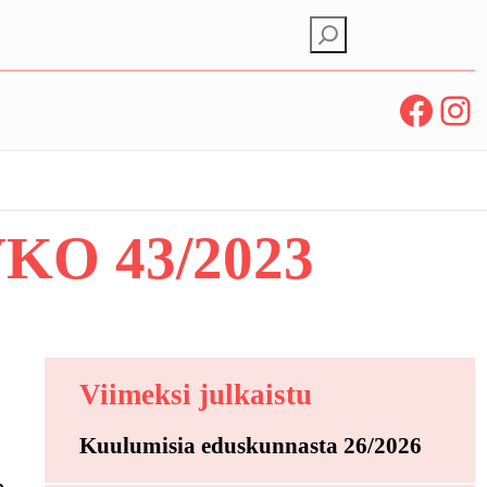
E
t
s
Facebook
Instagram
i
O 43/2023
Viimeksi julkaistu
Kuulumisia eduskunnasta 26/2026
n