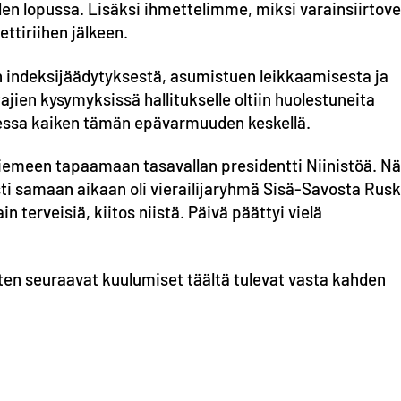
en lopussa. Lisäksi ihmettelimme, miksi varainsiirtov
ttiriihen jälkeen.
 indeksijäädytyksestä, asumistuen leikkaamisesta ja
jien kysymyksissä hallitukselle oltiin huolestuneita
essa kaiken tämän epävarmuuden keskellä.
niemeen tapaamaan tasavallan presidentti Niinistöä. Nä
esti samaan aikaan oli vierailijaryhmä Sisä-Savosta Rus
 terveisiä, kiitos niistä. Päivä päättyi vielä
oten seuraavat kuulumiset täältä tulevat vasta kahden