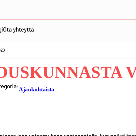
gi
Ota yhteyttä
023
DUSKUNNASTA VK
tegoria:
Ajankohtaista
piossa ison vetoomuksen vastaanotolla, kun paikalline