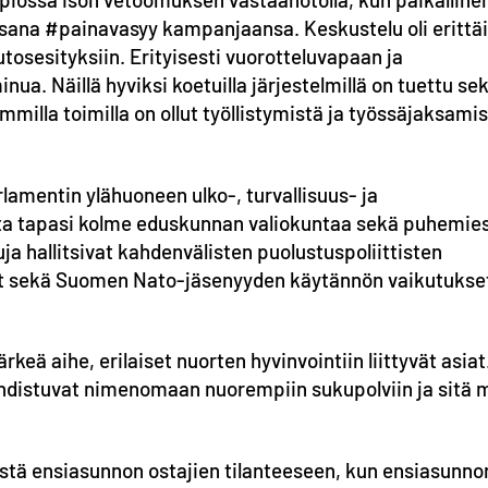
osana #painavasyy kampanjaansa. Keskustelu oli erittä
utosesityksiin. Erityisesti vuorotteluvapaan ja
ua. Näillä hyviksi koetuilla järjestelmillä on tuettu se
milla toimilla on ollut työllistymistä ja työssäjaksami
lamentin ylähuoneen ulko-, turvallisuus- ja
nta tapasi kolme eduskunnan valiokuntaa sekä puhemie
a hallitsivat kahdenvälisten puolustuspoliittisten
mät sekä Suomen Nato-jäsenyyden käytännön vaikutukse
ärkeä aihe, erilaiset nuorten hyvinvointiin liittyvät asiat
ohdistuvat nimenomaan nuorempiin sukupolviin ja sitä 
stä ensiasunnon ostajien tilanteeseen, kun ensiasunno