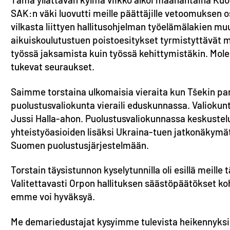
SAK:n väki luovutti meille päättäjille vetoomuksen 
vilkasta liittyen hallitusohjelman työelämälakien mu
aikuiskoulutustuen poistoesitykset tyrmistyttävät min
työssä jaksamista kuin työssä kehittymistäkin. Molem
tukevat seuraukset.
Saimme torstaina ulkomaisia vieraita kun Tšekin par
puolustusvaliokunta vieraili eduskunnassa. Valioku
Jussi Halla-ahon. Puolustusvaliokunnassa keskusteluj
yhteistyöasioiden lisäksi Ukraina-tuen jatkonäky
Suomen puolustusjärjestelmään.
Torstain täysistunnon kyselytunnilla oli esillä meille t
Valitettavasti Orpon hallituksen säästöpäätökset k
emme voi hyväksyä.
Me demariedustajat kysyimme tulevista heikennyksi