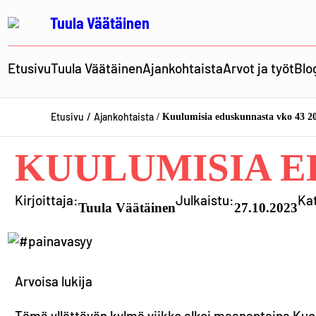
Siirry
Tuula Väätäinen
sisältöön
Etusivu
Tuula Väätäinen
Ajankohtaista
Arvot ja työt
Blo
Etusivu
Ajankohtaista
Kuulumisia eduskunnasta vko 43 2
KUULUMISIA E
Kirjoittaja:
Julkaistu:
Ka
Tuula Väätäinen
27.10.2023
Arvoisa lukija
Tämä yllättävän kylmä viikko alkoi maanantaina Kuo