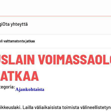
gi
Ota yhteyttä
li valttamatonta jatkaa
SLAIN VOIMASSAOL
JATKAA
tegoria:
Ajankohtaista
ikkeuslaki. Lailla väliaikaisista toimista välineellistetyn