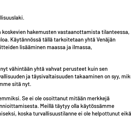
.
lisuuslaki.
lua koskevien hakemusten vastaanottamista tilanteessa,
loa. Käytännössä tällä tarkoitetaan yhtä Venäjän
nitteiden lisääminen maassa ja ilmassa,
 nyt vähintään yhtä vahvat perusteet kuin sen
vallisuuden ja täysivaltaisuuden takaaminen on syy, mik
mme sitä nyt.
emmiksi. Se ei ole osoittanut mitään merkkejä
nioittamisesta. Meillä täytyy olla käytössämme
seksi, koska turvallisuustilanne ei ole helpottunut eik