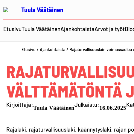
Siirry
Tuula Väätäinen
sisältöön
Etusivu
Tuula Väätäinen
Ajankohtaista
Arvot ja työt
Blo
Etusivu
Ajankohtaista
Rajaturvallisuuslain voimassaoloa o
RAJATURVALLISUU
VÄLTTÄMÄTÖNTÄ 
Kirjoittaja:
Julkaistu:
Ka
Tuula Väätäinen
16.06.2025
Rajalaki, rajaturvallisuuslaki, käännytyslaki, rajan po