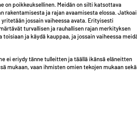
anne on poikkeuksellinen. Meidän on silti katsottava
uhan rakentamisesta ja rajan avaamisesta elossa. Jatkoa
ä yritetään jossain vaiheessa avata. Erityisesti
ärtävät turvallisen ja rauhallisen rajan merkityksen
ta toisiaan ja käydä kauppaa, ja jossain vaiheessa meid
ei eriydy tänne tulleitten ja täällä ikänsä eläneitten
ränsä mukaan, vaan ihmisten omien tekojen mukaan sekä