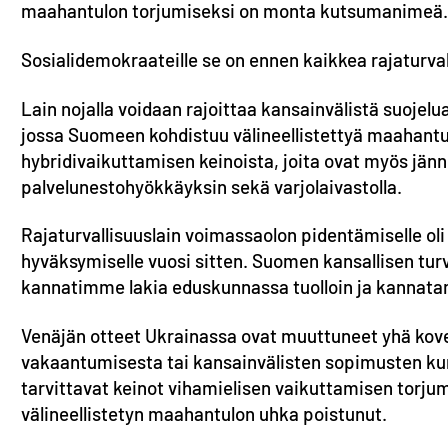
maahantulon torjumiseksi on monta kutsumanimeä
Sosialidemokraateille se on ennen kaikkea rajaturval
Lain nojalla voidaan rajoittaa kansainvälistä suoje
jossa Suomeen kohdistuu välineellistettyä maahantu
hybridivaikuttamisen keinoista, joita ovat myös jän
palvelunestohyökkäyksin sekä varjolaivastolla.
Rajaturvallisuuslain voimassaolon pidentämiselle oli
hyväksymiselle vuosi sitten. Suomen kansallisen tur
kannatimme lakia eduskunnassa tuolloin ja kannata
Venäjän otteet Ukrainassa ovat muuttuneet yhä kov
vakaantumisesta tai kansainvälisten sopimusten kun
tarvittavat keinot vihamielisen vaikuttamisen torjumi
välineellistetyn maahantulon uhka poistunut.