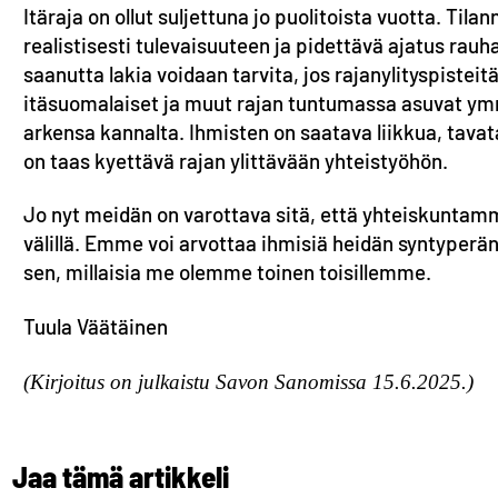
Itäraja on ollut suljettuna jo puolitoista vuotta. Til
realistisesti tulevaisuuteen ja pidettävä ajatus ra
saanutta lakia voidaan tarvita, jos rajanylityspisteit
itäsuomalaiset ja muut rajan tuntumassa asuvat ymm
arkensa kannalta. Ihmisten on saatava liikkua, tava
on taas kyettävä rajan ylittävään yhteistyöhön.
Jo nyt meidän on varottava sitä, että yhteiskuntamme 
välillä. Emme voi arvottaa ihmisiä heidän syntype
sen, millaisia me olemme toinen toisillemme.
Tuula Väätäinen
(Kirjoitus on julkaistu Savon Sanomissa 15.6.2025.)
Jaa tämä artikkeli