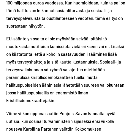
100 miljoonaa euroa vuodessa. Kun huomioidaan, kuinka paljon
tämä hallitus on leikannut sosiaaliturvasta ja sosiaali- ja
terveyspalveluista taloustilanteeseen vedoten, tämä esitys on
suorastaan hävytön.
EU-sääntelyn osalta ei ole myöskään selvää, pitäisikö
muutoksista notifioida komissiota vielä erikseen vai ei. Lisäksi
on kiistatonta, että alkoholin saatavuuden lisääminen lisää
myös terveyshaittoja ja sitä kautta kustannuksia. Sosiaali- ja
terveysvaliokunnan sd-ryhmä sai ajettua mietintöön
parannuksia kristillisdemokraattien tuella, mutta
hallituspuolueiden äänin asia lähetetään suureen valiokuntaan,
jossa hallituspuolueilla on enemmistö ilman
kristillisdemokraattejakin.
Viime viikonloppuna saatiin Pohjois-Savon kannalta hyviä
uutisia, kun sosiaaliturvaministerin sijaiseksi ensi viikolla
nouseva Karoliina Partanen valittiin Kokoomuksen