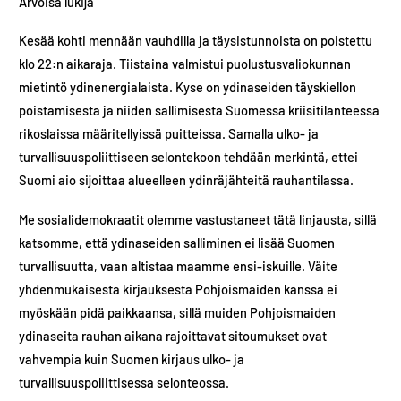
Arvoisa lukija
Kesää kohti mennään vauhdilla ja täysistunnoista on poistettu
klo 22:n aikaraja. Tiistaina valmistui puolustusvaliokunnan
mietintö ydinenergialaista. Kyse on ydinaseiden täyskiellon
poistamisesta ja niiden sallimisesta Suomessa kriisitilanteessa
rikoslaissa määritellyissä puitteissa. Samalla ulko- ja
turvallisuuspoliittiseen selontekoon tehdään merkintä, ettei
Suomi aio sijoittaa alueelleen ydinräjähteitä rauhantilassa.
Me sosialidemokraatit olemme vastustaneet tätä linjausta, sillä
katsomme, että ydinaseiden salliminen ei lisää Suomen
turvallisuutta, vaan altistaa maamme ensi-iskuille. Väite
yhdenmukaisesta kirjauksesta Pohjoismaiden kanssa ei
myöskään pidä paikkaansa, sillä muiden Pohjoismaiden
ydinaseita rauhan aikana rajoittavat sitoumukset ovat
vahvempia kuin Suomen kirjaus ulko- ja
turvallisuuspoliittisessa selonteossa.