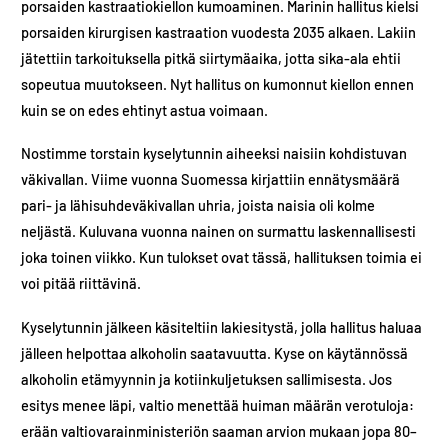
porsaiden kastraatiokiellon kumoaminen. Marinin hallitus kielsi
porsaiden kirurgisen kastraation vuodesta 2035 alkaen. Lakiin
jätettiin tarkoituksella pitkä siirtymäaika, jotta sika-ala ehtii
sopeutua muutokseen. Nyt hallitus on kumonnut kiellon ennen
kuin se on edes ehtinyt astua voimaan.
Nostimme torstain kyselytunnin aiheeksi naisiin kohdistuvan
väkivallan. Viime vuonna Suomessa kirjattiin ennätysmäärä
pari- ja lähisuhdeväkivallan uhria, joista naisia oli kolme
neljästä. Kuluvana vuonna nainen on surmattu laskennallisesti
joka toinen viikko. Kun tulokset ovat tässä, hallituksen toimia ei
voi pitää riittävinä.
Kyselytunnin jälkeen käsiteltiin lakiesitystä, jolla hallitus haluaa
jälleen helpottaa alkoholin saatavuutta. Kyse on käytännössä
alkoholin etämyynnin ja kotiinkuljetuksen sallimisesta. Jos
esitys menee läpi, valtio menettää huiman määrän verotuloja:
erään valtiovarainministeriön saaman arvion mukaan jopa 80–