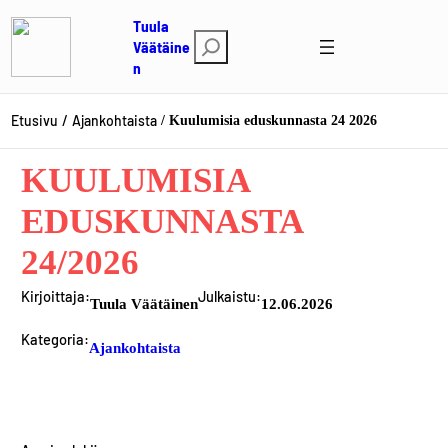
Siirry
Tuula
sisältöön
E
Väätäine
n
t
s
i
Etusivu
Ajankohtaista
Kuulumisia eduskunnasta 24 2026
KUULUMISIA
EDUSKUNNASTA
24/2026
Kirjoittaja:
Julkaistu:
Tuula Väätäinen
12.06.2026
Kategoria:
Ajankohtaista