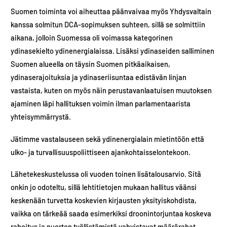
Suomen toiminta voi aiheuttaa päänvaivaa myös Yhdysvaltain
kanssa solmitun DCA-sopimuksen suhteen, sillä se solmittiin
aikana, jolloin Suomessa oli voimassa kategorinen
ydinasekielto ydinenergialaissa. Lisäksi ydinaseiden salliminen
Suomen alueella on täysin Suomen pitkäaikaisen,
ydinaserajoituksia ja ydinaseriisuntaa edistävän linjan
vastaista, kuten on myös näin perustavanlaatuisen muutoksen
ajaminen läpi hallituksen voimin ilman parlamentaarista
yhteisymmärrystä.
Jätimme vastalauseen sekä ydinenergialain mietintöön että
ulko- ja turvallisuuspoliittiseen ajankohtaisselontekoon.
Lähetekeskustelussa oli vuoden toinen lisätalousarvio. Sitä
onkin jo odoteltu, sillä lehtitietojen mukaan hallitus väänsi
keskenään turvetta koskevien kirjausten yksityiskohdista,
vaikka on tärkeää saada esimerkiksi droonintorjuntaa koskeva
rahoitus ja nuorten työllistämistä vahvistavat määrärahat