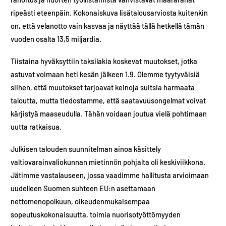
ripeästi eteenpäin. Kokonaiskuva lisätalousarviosta kuitenkin
on, että velanotto vain kasvaa ja näyttää tällä hetkellä tämän
vuoden osalta 13,5 miljardia.
Tiistaina hyväksyttiin taksilakia koskevat muutokset, jotka
astuvat voimaan heti kesän jälkeen 1.9. Olemme tyytyväisiä
siihen, että muutokset tarjoavat keinoja suitsia harmaata
taloutta, mutta tiedostamme, että saatavuusongelmat voivat
kärjistyä maaseudulla. Tähän voidaan joutua vielä pohtimaan
uutta ratkaisua.
Julkisen talouden suunnitelman ainoa käsittely
valtiovarainvaliokunnan mietinnön pohjalta oli keskiviikkona.
Jätimme vastalauseen, jossa vaadimme hallitusta arvioimaan
uudelleen Suomen suhteen EU:n asettamaan
nettomenopolkuun, oikeudenmukaisempaa
sopeutuskokonaisuutta, toimia nuorisotyöttömyyden