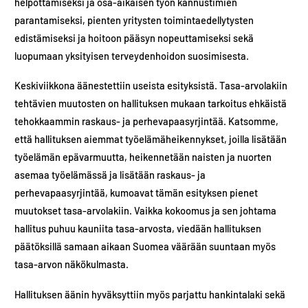
helpottamiseksi ja osa-aikaisen työn kannustimien
parantamiseksi, pienten yritysten toimintaedellytysten
edistämiseksi ja hoitoon pääsyn nopeuttamiseksi sekä
luopumaan yksityisen terveydenhoidon suosimisesta.
Keskiviikkona äänestettiin useista esityksistä. Tasa-arvolakiin
tehtävien muutosten on hallituksen mukaan tarkoitus ehkäistä
tehokkaammin raskaus- ja perhevapaasyrjintää. Katsomme,
että hallituksen aiemmat työelämäheikennykset, joilla lisätään
työelämän epävarmuutta, heikennetään naisten ja nuorten
asemaa työelämässä ja lisätään raskaus- ja
perhevapaasyrjintää, kumoavat tämän esityksen pienet
muutokset tasa-arvolakiin. Vaikka kokoomus ja sen johtama
hallitus puhuu kauniita tasa-arvosta, viedään hallituksen
päätöksillä samaan aikaan Suomea väärään suuntaan myös
tasa-arvon näkökulmasta.
Hallituksen äänin hyväksyttiin myös parjattu hankintalaki sekä