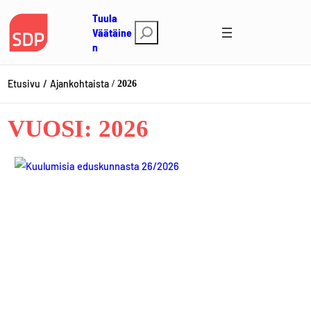
Siirry
Tuula
sisältöön
E
Väätäine
n
t
s
i
Etusivu
Ajankohtaista
2026
VUOSI:
2026