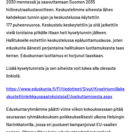
2030 mennessä ja saavuttamaan Suomen 2035
hiilineutraaliustavoitteen. Keskustelimme aiheesta lähes
kahdeksan tunnin ajan ja keskustelussa käytettiin
177 puheenvuoroa. Keskustelu keskeytettiin ja sitä jatkettiin
vielä torstaina pitkälle iltaan heti kyselytunnin jälkeen.
Hallitukselle esitettiin keskustelussa epäluottamuslause, joten
eduskunta äänesti perjantaina​ hallituksen luottamuksesta taas
kerran. Eduskunnan luottamus ei horjunut taaskaan.
Lisää kyselytunnista ja sen aiheista voit lukea alla olevasta
linkistä.
https://www.eduskunta.fi/FI/tiedotteet/Sivut/Kyselytunnillake
skusteltiinleikkauspaatoksistajaEUvaikuttamisesta.aspx
Eduskuntaryhmämme päätti viime viikon kokouksessaan pitää
seuraavan ryhmäkokouksen poikkeuksellisesti ulkona Helsingin
Narinkkatorilla, jossa eri puolueet kampanjoivat EU-vaalien