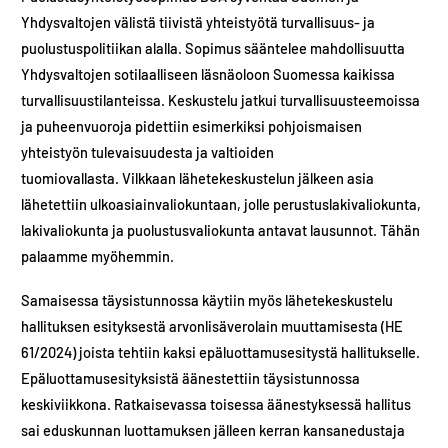
Yhdysvaltojen välistä tiivistä yhteistyötä turvallisuus- ja
puolustuspolitiikan alalla. Sopimus sääntelee mahdollisuutta
Yhdysvaltojen sotilaalliseen läsnäoloon Suomessa kaikissa
turvallisuustilanteissa. Keskustelu jatkui turvallisuusteemoissa
ja puheenvuoroja pidettiin esimerkiksi pohjoismaisen
yhteistyön tulevaisuudesta ja valtioiden
tuomiovallasta. Vilkkaan lähetekeskustelun jälkeen asia
lähetettiin ulkoasiainvaliokuntaan, jolle perustuslakivaliokunta,
lakivaliokunta ja puolustusvaliokunta antavat lausunnot. Tähän
palaamme myöhemmin.
Samaisessa täysistunnossa käytiin myös lähetekeskustelu
hallituksen esityksestä arvonlisäverolain muuttamisesta (HE
61/2024​) joista tehtiin kaksi epäluottamusesitystä hallitukselle.
Epäluottamusesityksistä äänestettiin täysistunnossa
keskiviikkona. Ratkaisevassa​​​​​ toisessa äänestyksessä hallitus
sai eduskunnan luottamuksen jälleen kerran kansanedustaja