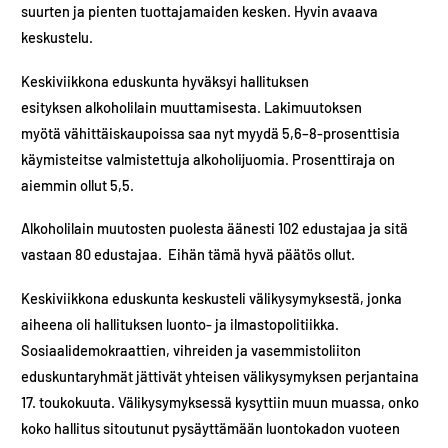
suurten ja pienten tuottajamaiden kesken. Hyvin avaava
keskustelu.
Keskiviikkona eduskunta hyväksyi hallituksen
esityksen alkoholilain muuttamisesta​. Lakimuutoksen
myötä vähittäiskaupoissa saa nyt myydä 5,6–8-prosenttisia
käymisteitse valmistettuja alkoholijuomia.​​ Prosenttiraja on
aiemmin ollut 5,5.
Alkoholilain muutosten puolesta äänesti 102 edustajaa ja sitä
vastaan 80 edustajaa. Eihän tämä hyvä päätös ollut.
Keskiviikkona eduskunta keskusteli välikysymyksestä, jonka
aiheena oli hallituksen luonto- ja ilmastopolitiikka.
Sosiaalidemokraattien, vihreiden ja vasemmistoliiton
eduskuntaryhmät jättivät yhteisen välikysymyksen perjantaina
17. toukokuuta. Välikysymyksessä kysyttiin muun muassa, onko
koko hallitus sitoutunut pysäyttämään luontokadon vuoteen