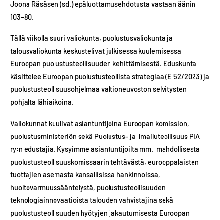
Joona Räsäsen (sd.) epäluottamusehdotusta vastaan äänin
103–​80​​.
Tällä viikolla suuri valiokunta, puolustusvaliokunta ja
talousvaliokunta keskustelivat julkisessa kuulemisessa
Euroopan puolustusteollisuuden kehittämisestä. Eduskunta
käsittelee Euroopan puolustusteollista strategiaa (E 52/2023) ja
puolustusteollisuusohjelmaa valtioneuvoston selvitysten
pohjalta lähiaikoina.
Valiokunnat kuulivat asiantuntijoina Euroopan komission,
puolustusministeriön sekä Puolustus- ja ilmailuteollisuus PIA
ry:n edustajia. Kysyimme asiantuntijoilta mm. mahdollisesta
puolustusteollisuuskomissaarin tehtävästä, eurooppalaisten
tuottajien asemasta kansallisissa hankinnoissa,
huoltovarmuussääntelystä, puolustusteollisuuden
teknologiainnovaatioista talouden vahvistajina sekä
puolustusteollisuuden hyötyjen jakautumisesta Euroopan