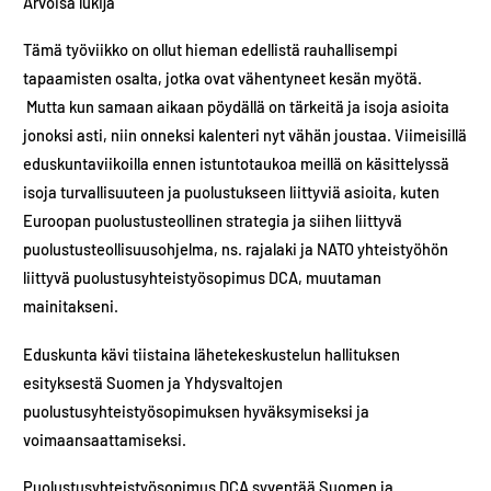
Arvoisa lukija
Tämä työviikko on ollut hieman edellistä rauhallisempi
tapaamisten osalta, jotka ovat vähentyneet kesän myötä.
Mutta kun samaan aikaan pöydällä on tärkeitä ja isoja asioita
jonoksi asti, niin onneksi kalenteri nyt vähän joustaa. Viimeisillä
eduskuntaviikoilla ennen istuntotaukoa meillä on käsittelyssä
isoja turvallisuuteen ja puolustukseen liittyviä asioita, kuten
Euroopan puolustusteollinen strategia ja siihen liittyvä
puolustusteollisuusohjelma, ns. rajalaki ja NATO yhteistyöhön
liittyvä puolustusyhteistyösopimus DCA, muutaman
mainitakseni.
Eduskunta kävi tiistaina lähetekeskustelun hallituksen
esityksestä Suomen ja Yhdysvaltojen
puolustusyhteistyösopimuksen hyväksymiseksi ja
voimaansaattamiseksi.
Puolustusyhteistyösopimus DCA syventää Suomen ja