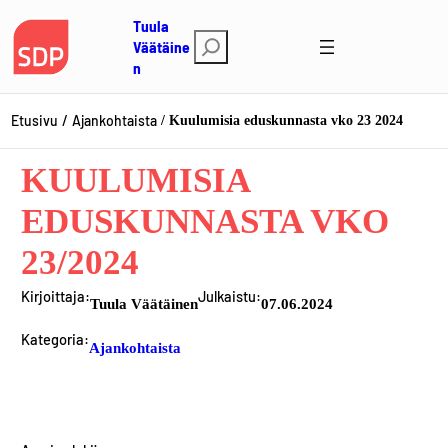
Siirry
Tuula
sisältöön
E
Väätäine
n
t
s
i
Etusivu
Ajankohtaista
Kuulumisia eduskunnasta vko 23 2024
KUULUMISIA
EDUSKUNNASTA VKO
23/2024
Kirjoittaja:
Julkaistu:
Tuula Väätäinen
07.06.2024
Kategoria:
Ajankohtaista