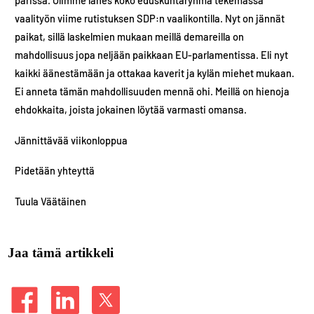
parissa. Olimme lähes koko eduskuntaryhmä tekemässä
vaalityön viime rutistuksen SDP:n vaalikontilla. Nyt on jännät
paikat, sillä laskelmien mukaan meillä demareilla on
mahdollisuus jopa neljään paikkaan EU-parlamentissa. Eli nyt
kaikki äänestämään ja ottakaa kaverit ja kylän miehet mukaan.
Ei anneta tämän mahdollisuuden mennä ohi. Meillä on hienoja
ehdokkaita, joista jokainen löytää varmasti omansa.
Jännittävää viikonloppua
Pidetään yhteyttä
Tuula Väätäinen
Jaa tämä artikkeli