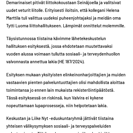
Demarinaiset pitivät liittokokoustaan Seinäjoella ja valitsivat
uudet veturit liitolle. Erityisesti iloitsin, että kollegani Helena
Marttila tuli valittua uudeksi puheenjohtajaksi ja meidän oma
Tytti Luoma liittohallitukseen. Lämpimät onnittelut molemmille.
Täysistunnossa tiistaina kävimme lähetekeskustelun
hallituksen esityksestä, jossa ehdotetaan muutettavaksi
vuoden alussa voimaan tullutta sosiaali- ja terveydenhuollon
valvonnasta annettua lakia (HE 187/2024).
Esityksen mukaan yksityisten elinkeinonharjoittajien ja muiden
vastaavien pienten palveluntuottajien olisi mahdollista aloittaa
toimintansa jo ennen lain mukaista rekisteröintipäätöstä.
Tässä esityksessä on riskinsä, kun Valvira ei kykene
nopeuttamaan lupaprosesseja, niin helpotetaan lakia.
Keskustan ja Liike Nyt -eduskuntaryhmä jättivät tiistaina
yhteisen välikysymyksen sosiaali- ja terveyspalveluiden