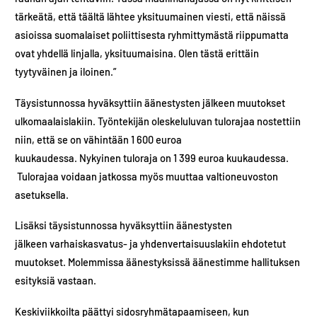
tärkeätä, että täältä lähtee yksituumainen viesti, että näissä
asioissa suomalaiset poliittisesta ryhmittymästä riippumatta
ovat yhdellä linjalla, yksituumaisina. Olen tästä erittäin
tyytyväinen ja iloinen.”​
Täysistunnossa hyväksyttiin äänestysten jälkeen muutokset
ulkomaalaislakiin. Työntekijän oleskeluluvan tulorajaa nostettiin
niin, että se on vähintään 1 600 euroa
kuukaudessa. Nykyinen tuloraja on 1 399 euroa kuukaudessa. ​
Tulorajaa voidaan jatkossa myös muuttaa valtioneuvoston
asetuksella.​
Lisäksi täysistunnossa hyväksyttiin äänestysten
jälkeen varhaiskasvatus- ja yhdenvertaisuuslakiin ehdotetut
muutokset. Molemmissa äänestyksissä äänestimme hallituksen
esityksiä vastaan.
Keskiviikkoilta päättyi sidosryhmätapaamiseen, kun