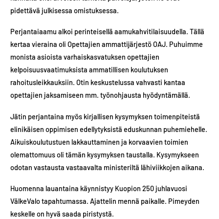
pidettävä julkisessa omistuksessa.
Perjantaiaamu alkoi perinteisellä aamukahvitilaisuudella. Tällä
kertaa vieraina oli Opettajien ammattijärjestö OAJ. Puhuimme
monista asioista varhaiskasvatuksen opettajien
kelpoisuusvaatimuksista ammatillisen koulutuksen
rahoitusleikkauksiin. Otin keskustelussa vahvasti kantaa
opettajien jaksamiseen mm. työnohjausta hyödyntämällä.
Jätin perjantaina myös kirjallisen kysymyksen toimenpiteistä
elinikäisen oppimisen edellytyksistä eduskunnan puhemiehelle.
Aikuiskoulutustuen lakkauttaminen ja korvaavien toimien
olemattomuus oli tämän kysymyksen taustalla. Kysymykseen
odotan vastausta vastaavalta ministeriltä lähiviikkojen aikana.
Huomenna lauantaina käynnistyy Kuopion 250 juhlavuosi
VälkeValo tapahtumassa. Ajattelin mennä paikalle. Pimeyden
keskelle on hyvä saada piristystä.