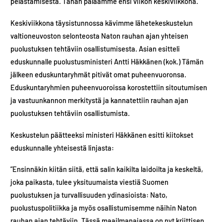
pelastamisesta. Tähän palaamme ensi viikon keskiviikkona.
Keskiviikkona täysistunnossa kävimme lähetekeskustelun
valtioneuvoston selonteosta Naton rauhan ajan yhteisen
puolustuksen tehtäviin osallistumisesta. ​Asian esitteli
eduskunnalle puolustusministeri Antti Häkkänen (kok.) Tämän
jälkeen eduskuntaryhmät pitivät omat puheenvuoronsa.
Eduskuntaryhmien puheenvuoroissa korostettiin sitoutumisen
ja vastuunkannon merkitystä ja kannatettiin rauhan ajan
puolustuksen tehtäviin osallistumista.
​Keskustelun päätteeksi ministeri Häkkänen esitti kiitokset
eduskunnalle yhteisestä linjasta:
”Ensinnäkin kiitän siitä, että salin kaikilta laidoilta ja keskeltä,
joka paikasta, tulee yksituumaista viestiä Suomen
puolustuksen ja turvallisuuden ydinasioista: Nato,
puolustuspolitiikka ja myös osallistumisemme näihin Naton
rauhan ajan tehtäviin. Tässä maailmanajassa on nyt kriittisen