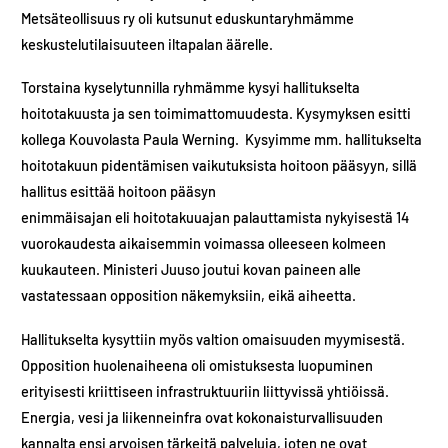
Metsäteollisuus ry oli kutsunut eduskuntaryhmämme
keskustelutilaisuuteen iltapalan äärelle.
Torstaina kyselytunnilla ryhmämme kysyi hallitukselta
hoitotakuusta ja sen toimimattomuudesta. Kysymyksen esitti
kollega Kouvolasta Paula Werning. Kysyimme mm. hallitukselta
hoitotakuun pidentämisen vaikutuksista hoitoon pääsyyn, sillä
hallitus esittää hoitoon pääsyn
enimmäisajan eli hoitotakuuajan palauttamista nykyisestä 14
vuorokaudesta aikaisemmin voimassa olleeseen kolmeen
kuukauteen. Ministeri Juuso joutui kovan paineen alle
vastatessaan opposition näkemyksiin, eikä aiheetta.
Hallitukselta kysyttiin myös valtion omaisuuden myymisestä.​
Opposition huolenaiheena oli omistuksesta luopuminen
erityisesti kriittiseen infrastruktuuriin liittyvissä yhtiöissä.
Energia, vesi ja liikenneinfra ovat kokonaisturvallisuuden
kannalta ensi arvoisen tärkeitä palveluja, joten ne ovat