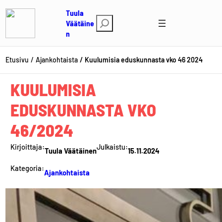
Siirry
Tuula
sisältöön
E
Väätäine
n
t
s
i
Etusivu
Ajankohtaista
Kuulumisia eduskunnasta vko 46 2024
KUULUMISIA
EDUSKUNNASTA VKO
46/2024
Kirjoittaja:
Julkaistu:
Tuula Väätäinen
15.11.2024
Kategoria:
Ajankohtaista