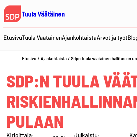
Siirry
sisältöön
Tuula Väätäinen
Etusivu
Tuula Väätäinen
Ajankohtaista
Arvot ja työt
Blo
Etusivu
Ajankohtaista
Sdpn tuula vaatainen hallitus on u
SDP:N TUULA VÄÄ
RISKIENHALLINNA
PULAAN
Kirjoittaja:
Julkaistu:
Ka