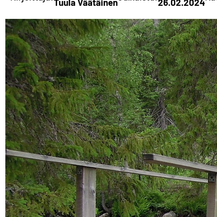
Tuula Väätäinen
26.02.2024