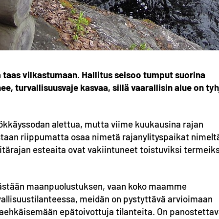
aa taas vilkastumaan. Hallitus seisoo tumput suorina
, turvallisuusvaje kasvaa, sillä vaarallisin alue on tyh
yökkäyssodan alettua, mutta viime kuukausina rajan
aan riippumatta osaa nimetä rajanylityspaikat nimelt
 itärajan esteaita ovat vakiintuneet toistuviksi termeiks
elkästään maanpuolustuksen, vaan koko maamme
vallisuustilanteessa, meidän on pystyttävä arvioimaan
ltaehkäisemään epätoivottuja tilanteita. On panostetta