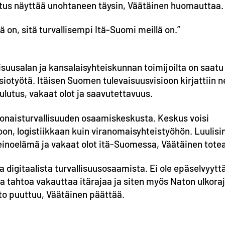
litus näyttää unohtaneen täysin, Väätäinen huomauttaa.
 on, sitä turvallisempi Itä-Suomi meillä on.”
suusalan ja kansalaisyhteiskunnan toimijoilta on saatu
iotyötä. Itäisen Suomen tulevaisuusvisioon kirjattiin n
lutus, vakaat olot ja saavutettavuus.
okonaisturvallisuuden osaamiskeskusta. Keskus voisi
on, logistiikkaan kuin viranomaisyhteistyöhön. Luulisi
inkeinoelämä ja vakaat olot itä-Suomessa, Väätäinen tote
 digitaalista turvallisuusosaamista. Ei ole epäselvyytt
ja tahtoa vakauttaa itärajaa ja siten myös Naton ulkora
hto puuttuu, Väätäinen päättää.