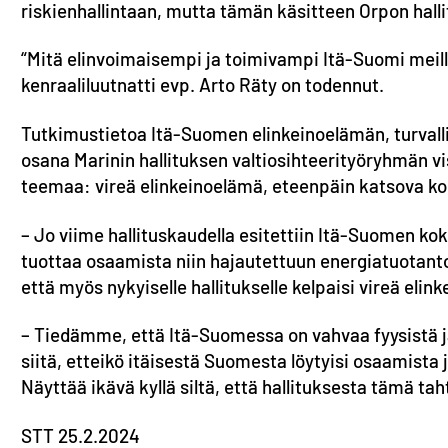
riskienhallintaan, mutta tämän käsitteen Orpon hal
“Mitä elinvoimaisempi ja toimivampi Itä-Suomi meillä
kenraaliluutnatti evp. Arto Räty on todennut.
Tutkimustietoa Itä-Suomen elinkeinoelämän, turvalli
osana Marinin hallituksen valtiosihteerityöryhmän vis
teemaa: vireä elinkeinoelämä, eteenpäin katsova kou
– Jo viime hallituskaudella esitettiin Itä-Suomen k
tuottaa osaamista niin hajautettuun energiatuotanto
että myös nykyiselle hallitukselle kelpaisi vireä el
– Tiedämme, että Itä-Suomessa on vahvaa fyysistä ja
siitä, etteikö itäisestä Suomesta löytyisi osaamista 
Näyttää ikävä kyllä siltä, että hallituksesta tämä ta
STT 25.2.2024