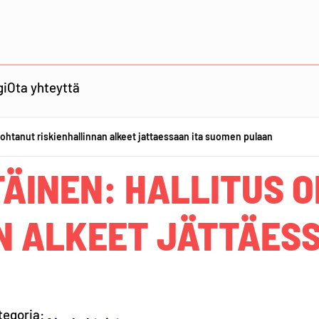
gi
Ota yhteyttä
nohtanut riskienhallinnan alkeet jattaessaan ita suomen pulaan
TÄINEN: HALLITUS 
N ALKEET JÄTTÄES
tegoria: