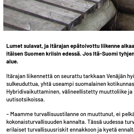
Lumet sulavat, ja itärajan epätoivottu liikenne alk
itäisen Suomen kriisin edessä. Jos Itä-Suomi tyhjenee
alue.
Itärajan liikennettä on seurattu tarkkaan Venäjän h
sulkeuduttua, yhtä useampi suomalainen kotikunnast
Hybridivaikuttaminen, välineellistetty muuttoliike ja
uutisotsikoissa.
– Maamme turvallisuustilanne on muuttunut, ei p
kokonaisturvallisuuden kannalta. Tässä uudessa tur
erilaiset turvallisuusriskit ennakkoon ja kyetä enna