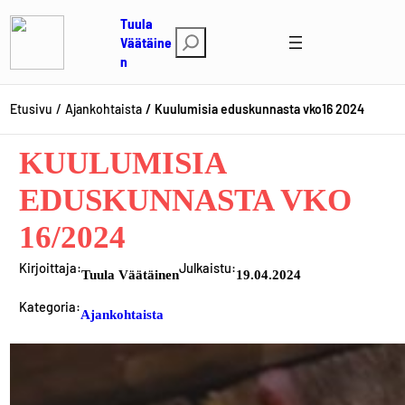
Siirry
Tuula
sisältöön
E
Väätäine
n
t
s
i
Etusivu
Ajankohtaista
Kuulumisia eduskunnasta vko16 2024
KUULUMISIA
EDUSKUNNASTA VKO
16/2024
Kirjoittaja:
Julkaistu:
Tuula Väätäinen
19.04.2024
Kategoria:
Ajankohtaista