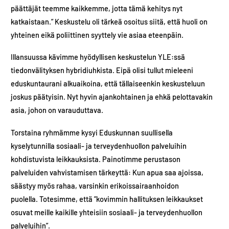
päättäjät teemme kaikkemme, jotta tämä kehitys nyt
katkaistaan.” Keskustelu oli tärkeä osoitus siitä, että huoli on
yhteinen eikä poliittinen syyttely vie asiaa eteenpäin.
Illansuussa kävimme hyödyllisen keskustelun YLE:ssä
tiedonvälityksen hybridiuhkista. Eipä olisi tullut mieleeni
eduskuntaurani alkuaikoina, että tällaiseenkin keskusteluun
joskus päätyisin. Nyt hyvin ajankohtainen ja ehkä pelottavakin
asia, johon on varauduttava.
Torstaina ryhmämme kysyi Eduskunnan suullisella
kyselytunnilla sosiaali- ja terveydenhuollon palveluihin​
kohdistuvista leikkauksista. Painotimme perustason
palveluiden vahvistamisen tärkeyttä: Kun apua saa ajoissa,
säästyy myös rahaa, varsinkin erikoissairaanhoidon
puolella. Totesimme, että ”kovimmin hallituksen leikkaukset
osuvat meille kaikille yhteisiin sosiaali- ja terveydenhuollon
palveluihin”.