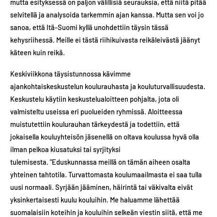
mutta esityksessä on paljon välillisiä seurauksia, että niitä pitää
selvitellä ja analysoida tarkemmin ajan kanssa. Mutta sen voi jo
sanoa, että Itä-Suomi kyllä unohdettiin täysin tässä
kehysriihessä. Meille ei tästä riihikuivasta reikäleivästä jäänyt
käteen kuin reikä.
Keskiviikkona täysistunnossa kävimme
ajankohtaiskeskustelun koulurauhasta ja kouluturvallisuudesta.
Keskustelu käytiin keskustelualoitteen pohjalta, jota oli
valmisteltu useissa eri puolueiden ryhmissä. Aloitteessa
muistutettiin koulurauhan tärkeydestä ja todettiin, että
jokaisella kouluyhteisön jäsenellä on oltava koulussa hyvä olla
ilman pelkoa kiusatuksi tai syrjityksi
tulemisesta. ”Eduskunnassa meillä on tämän aiheen osalta
yhteinen tahtotila. Turvattomasta koulumaailmasta ei saa tulla
uusi normaali. Syrjään jääminen, häirintä tai väkivalta eivät
yksinkertaisesti kuulu kouluihin. Me haluamme lähettää
suomalaisiin koteihin ja kouluihin selkeän viestin siitä, että me