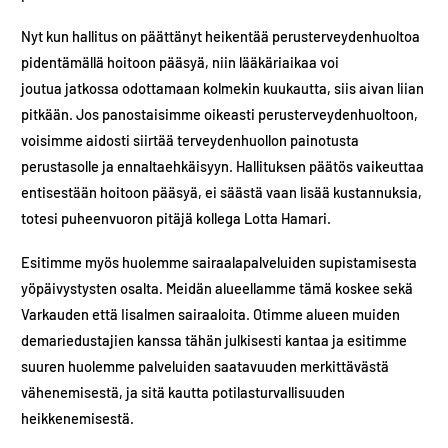
Nyt kun hallitus on päättänyt heikentää perusterveydenhuoltoa
pidentämällä hoitoon pääsyä, niin lääkäriaikaa voi
joutua jatkossa odottamaan kolmekin kuukautta, siis aivan liian
pitkään. Jos panostaisimme oikeasti perusterveydenhuoltoon,
voisimme aidosti siirtää terveydenhuollon painotusta
perustasolle ja ennaltaehkäisyyn. Hallituksen päätös vaikeuttaa
entisestään hoitoon pääsyä, ei säästä vaan lisää kustannuksia,
totesi puheenvuoron pitäjä kollega Lotta Hamari.
Esitimme myös huolemme sairaalapalveluiden supistamisesta
yöpäivystysten osalta. Meidän alueellamme tämä koskee sekä
Varkauden että Iisalmen sairaaloita. Otimme alueen muiden
demariedustajien kanssa tähän julkisesti kantaa ja esitimme
suuren huolemme palveluiden saatavuuden merkittävästä
vähenemisestä, ja sitä kautta potilasturvallisuuden
heikkenemisestä.