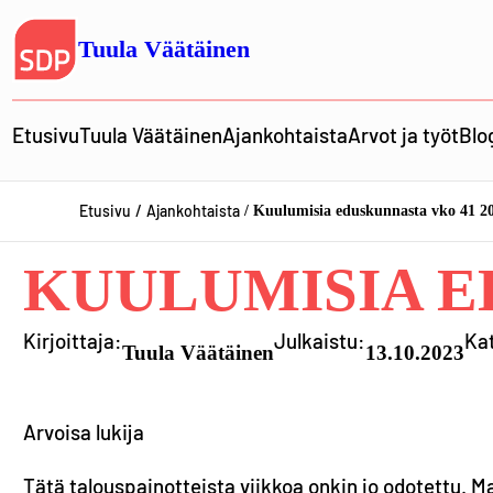
Siirry
sisältöön
Tuula Väätäinen
Etusivu
Tuula Väätäinen
Ajankohtaista
Arvot ja työt
Blo
Etusivu
Ajankohtaista
Kuulumisia eduskunnasta vko 41 2
KUULUMISIA E
Kirjoittaja:
Julkaistu:
Ka
Tuula Väätäinen
13.10.2023
Arvoisa lukija
Tätä talouspainotteista viikkoa onkin jo odotettu. 