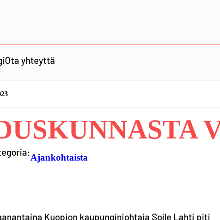
gi
Ota yhteyttä
023
DUSKUNNASTA VK
tegoria:
Ajankohtaista
Maanantaina Kuopion kaupunginjohtaja Soile Lahti piti