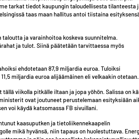
me tarkat tiedot kaupungin taloudellisesta tilanteesta 
lsingissä taas maan hallitus antoi tiistaina esityksens
ion taloutta ja varainhoitoa koskeva suunnitelma.
rahat ja tulot. Siinä päätetään tarvittaessa myös
oiksi ehdotetaan 87,9 miljardia euroa. Tuloiksi
 11,5 miljardia euroa alijäämäinen eli velkaakin otetaan.
ällä viikolla pitkälle iltaan ja jopa yöhön. Salissa on k
a ministerit ovat joutuneet perustelemaan esityksiään a
en voi käydä katsomassa FB sivuillani.
pahtunut kaasuputken ja tietoliikennekaapelin
ngolle mikä hyvänsä, niin tapaus on huolestuttava. Ener