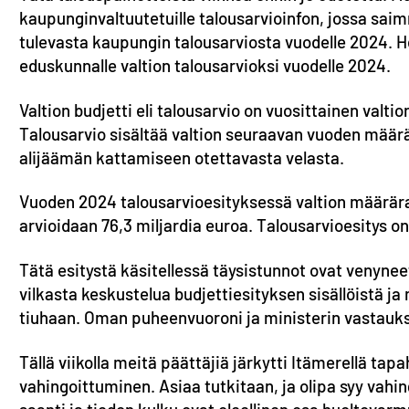
kaupunginvaltuutetuille talousarvioinfon, jossa saim
tulevasta kaupungin talousarviosta vuodelle 2024. He
eduskunnalle valtion talousarvioksi vuodelle 2024.
Valtion budjetti eli talousarvio on vuosittainen valt
Talousarvio sisältää valtion seuraavan vuoden määrä
alijäämän kattamiseen otettavasta velasta.
Vuoden 2024 talousarvioesityksessä valtion määrärah
arvioidaan 76,3 miljardia euroa. Talousarvioesitys on
Tätä esitystä käsitellessä täysistunnot ovat venyneet t
vilkasta keskustelua budjettiesityksen sisällöistä j
tiuhaan. Oman puheenvuoroni ja ministerin vastauks
Tällä viikolla meitä päättäjiä järkytti Itämerellä ta
vahingoittuminen. Asiaa tutkitaan, ja olipa syy vahi