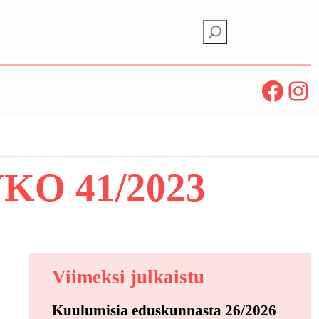
E
t
s
Facebook
Instagram
i
O 41/2023
Viimeksi julkaistu
Kuulumisia eduskunnasta 26/2026