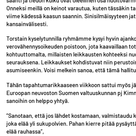
saanti ja tiedon kulku ovat oleellinen osa huoltovar
Onneksi meillä on keinot varautua, kuten tässäkin
viime kädessä kaasun saannin. Sinisilmäisyyteen jat
kansainvälisesti.
Torstain kyselytunnilla ryhmämme kysyi hyvin ajank
verovähennysoikeuden poistoon, jota kaavaillaan tot
kohtuuttomalta, millaisten leikkausten kohteeksi 
seurauksena. Leikkaukset kohdistuvat niin perustoim
asumiseenkin. Voisi melkein sanoa, että tämä hallitu
Tähän tapahtumarikkaaseen viikkoon sattui myös järk
Euroopan neuvoston Suomen valtuuskunnan pj Kimmo K
sanoihin on helppo yhtyä.
”Sanotaan, että jos lähdet kostamaan, valmistaudu k
joka elää yli sukupolvien. Pahan kierre pitää pysäyttää
elää rauhassa”,