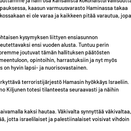
muuttamme ja näin osa kansallista kokonaisturvallisuutt
 tapauksessa, kaasun varmuusvarasto Haminassa takaa
kossakaan ei ole varaa ja kaikkeen pitää varautua, jop
ohtaisen kysymyksen liittyen ensiasunnon
eutettavaksi ensi vuoden alusta. Tuntuu perin
nuoremme joutuvat tämän hallituksen päätösten
eentuloon, opintoihin, harrastuksiin ja nyt myös
s on hyvin lapsi- ja nuorisovastainen.
yttävä terroristijärjestö Hamasin hyökkäys Israeliin.
iljunen totesi tilanteesta seuraavasti ja näihin
aivamalla kaksi hautaa. Väkivalta synnyttää väkivaltaa
, jotta israelilaiset ja palestiinalaiset voisivat vihdoin