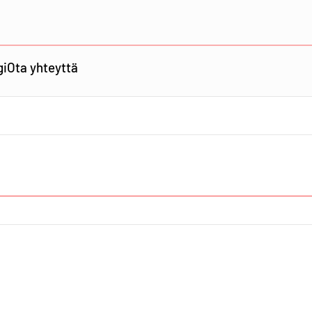
gi
Ota yhteyttä