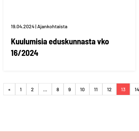
19.04.2024 | Ajankohtaista
Kuulumisia eduskunnasta vko
16/2024
«
1
2
…
8
9
10
11
12
13
1