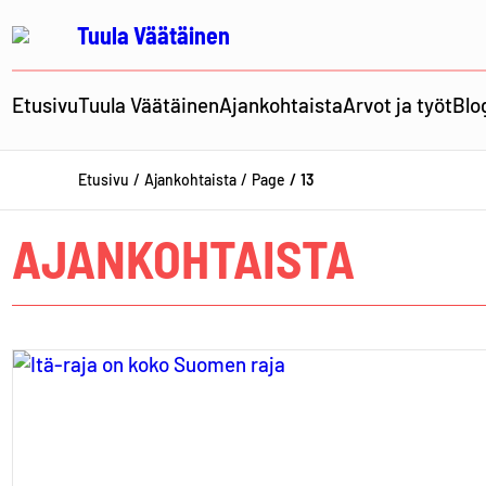
Siirry
Tuula Väätäinen
sisältöön
Etusivu
Tuula Väätäinen
Ajankohtaista
Arvot ja työt
Blo
Etusivu
Ajankohtaista
Page
13
AJANKOHTAISTA